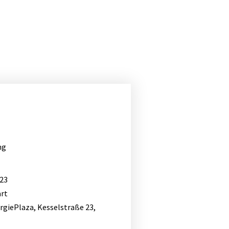
ng
 23
art