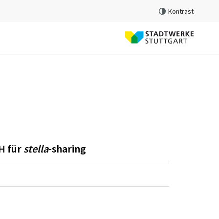
Kontrast
Aktiviere
den h
H für
stella
-sharing