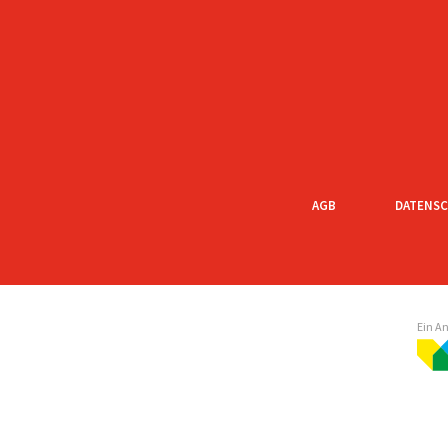
AGB
DATENS
Ein A