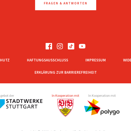
FRAGEN & ANTWORTEN
CHUTZ
HAFTUNGSAUSSCHLUSS
IMPRESSUM
WID
ERKLÄRUNG ZUR BARRIEREFREIHEIT
ngebot der
In Kooperation mit
In Kooperation mit